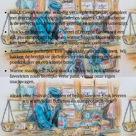
detail.
BBQ: Geniet van een volledig verzorgde barbecue, compleet
met diverse soorten vlees, salades en sauzen. Onze barbecue
is de perfecte keuze voor een gezellig en informeel samenzijn.
Snacks en Hapjes: Voor de borrel of receptie bieden wij een
rijk assortiment aan koude en warme hapjes. Onze selectie
van luxe snacks zal uw gasten aangenaam verrassen.
Authentieke poffertjes: Een publieksfavoriet op elk feest. Wij
bakken de heerlijkste poffertjes ter plekke, geserveerd met
poedersuiker en een klontje boter.
Warme maaltijden: Naast snacks bieden wij ook klassieke
favorieten zoals heerlijke verse patat, vanuit onze eigen
snackwagen,
ideaal voor festivals, markten of bedrijfsfeesten. Ook leveren
wij warm/koud buffetten en stamppot buffetten.