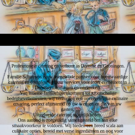
Professionele catering en verhuur in Drenthe en Groningen.
Familie Schutrups is uw toegewijde partner voor hoogwaardige
catering en complete verhuur services voor ieder evenement in
Drenthe, Groningen en omstreken.
Van intieme familiebijeenkomsten tot grootschalige
bedrijfsevenementen, wij verzorgen een onvergetelijke culinaire
ervaring, perfect afgestemd op uw wensen en die van uw
gasten.
Uitgebreide catering mogelijkheden.
Ons aanbod is zorgvuldig samengesteld om aan elke
smaakvoorkeur te voldoen. Wij bieden een breed scala aan
culinaire opties, bereid met verse ingrediënten en oog voor