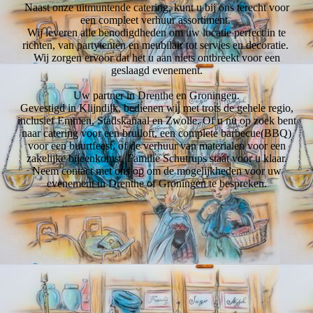
Naast onze uitmuntende catering, kunt u bij ons terecht voor
een compleet verhuur assortiment.
Wij leveren alle benodigdheden om uw locatie perfect in te
richten, van partytenten en meubilair tot servies en decoratie.
Wij zorgen ervoor dat het u aan niets ontbreekt voor een
geslaagd evenement.
Uw partner in Drenthe en Groningen.
Gevestigd in Klijndijk, bedienen wij met trots de gehele regio,
inclusief Emmen, Stadskanaal en Zwolle. Of u nu op zoek bent
naar catering voor een bruiloft, een complete barbecue(BBQ)
voor een buurtfeest, of de verhuur van materialen voor een
zakelijke bijeenkomst, Familie Schutrups staat voor u klaar.
Neem contact met ons op om de mogelijkheden voor uw
evenement in Drenthe of Groningen te bespreken.